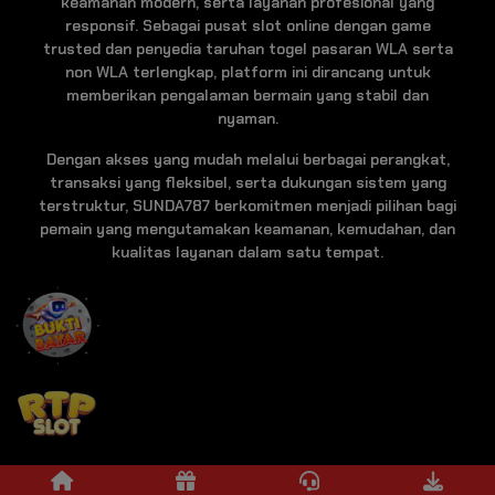
keamanan modern, serta layanan profesional yang
responsif. Sebagai pusat slot online dengan game
trusted dan penyedia taruhan togel pasaran WLA serta
non WLA terlengkap, platform ini dirancang untuk
memberikan pengalaman bermain yang stabil dan
nyaman.
Dengan akses yang mudah melalui berbagai perangkat,
transaksi yang fleksibel, serta dukungan sistem yang
terstruktur, SUNDA787 berkomitmen menjadi pilihan bagi
pemain yang mengutamakan keamanan, kemudahan, dan
kualitas layanan dalam satu tempat.
DESKTOP
MOBILE
LITE