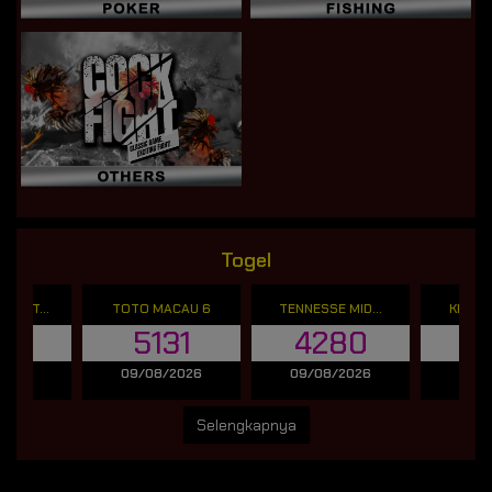
Togel
QUAT...
TOTO MACAU 6
TENNESSE MID...
KENTUC
51
5131
4280
8
/2026
09/08/2026
09/08/2026
09/0
Selengkapnya