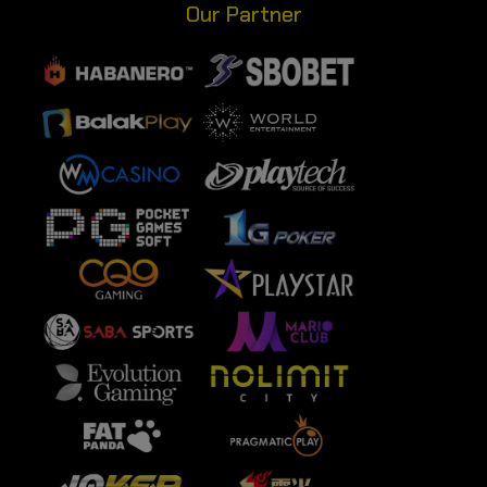
Our Partner