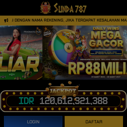
AI DENGAN NAMA REKENING, JIKA TERDAPAT KESALAHAN MAKA TI
IDR
120,612,321,731
LOGIN
DAFTAR