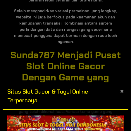
Selain menghadirkan variasi permainan yang lengkap,
website ini juga berfokus pada keamanan akun dan
kemudahan transaksi. Kombinasi antara sistem
perlindungan data dan navigasi yang sederhana
membuat pengguna dapat bermain dengan rasa lebih
nyaman.
Sunda787 Menjadi Pusat
Slot Online Gacor
Dengan Game yang
Trusted
×
Situs Slot Gacor & Togel Online
Terpercaya
Sebagai pusat slot online gacor,
SUNDA787
menyediakan berbagai pilihan permainan dari provider
yang telah dikenal luas. Variasi tema game yang
tersedia memungkinkan pemain untuk memilih jenis
permainan sesuai preferensi masing-masing, mulai dari
tema klasik hingga modern dengan fitur interaktif yang