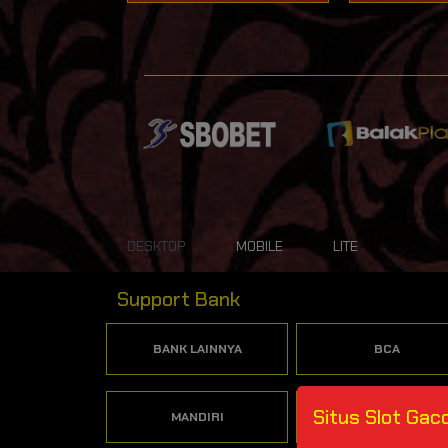
DESKTOP
MOBILE
LITE
Support Bank
BANK LAINNYA
BCA
Situs Slot Gac
MANDIRI
OVO