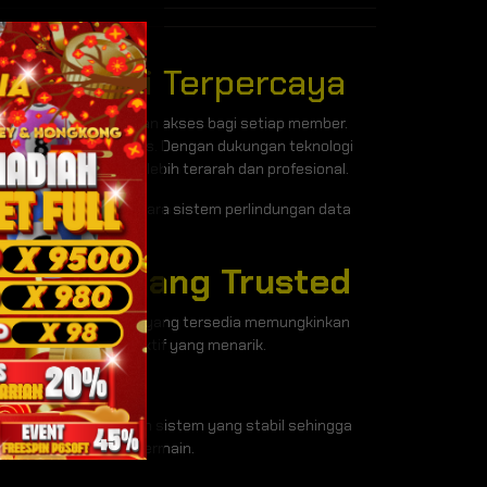
gel Resmi Terpercaya
yanan serta kenyamanan akses bagi setiap member.
 tanpa hambatan teknis. Dengan dukungan teknologi
 pengalaman bermain lebih terarah dan profesional.
nsaksi. Kombinasi antara sistem perlindungan data
bih nyaman.
an Game yang Trusted
uas. Variasi tema game yang tersedia memungkinkan
 dengan fitur interaktif yang menarik.
ainan dirancang dengan sistem yang stabil sehingga
n saat sedang aktif bermain.