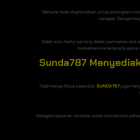
Website telah dioptimalkan untuk perangkat mo
navigasi. Dengan be
Salah satu faktor penting dalam permainan slot 
memahami karakteristik game s
Sunda787 Menyediak
Tidak hanya fokus pada slot,
SUNDA787
juga meny
Beragam pasaran tersedia untuk memberikan piliha