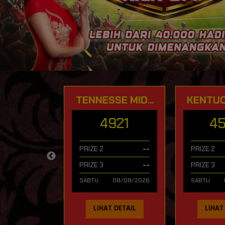
A MIDD...
TENNESSE MID...
KENTUCK
042
4921
4
--
PRIZE 2
--
PRIZE 2
--
PRIZE 3
--
PRIZE 3
08/08/2026
SABTU
08/08/2026
SABTU
 DETAIL
LIHAT DETAIL
LIHAT