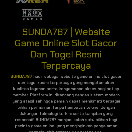
SUNDA787 | Website
Game Online Slot Gacor
Dan Togel Resmi
Terpercaya
SUNDA787
hadir sebagai website game online slot gacor
dan togel resmi terpercaya yang mengutamakan
kualitas layanan serta kenyamanan akses bagi setiap
member. Platform ini dirancang dengan sistem modern
yang stabil sehingga pemain dapat menikmati berbagai
pilihan permainan tanpa hambatan teknis. Dengan
dukungan teknologi terkini serta tampilan yang
responsif, SUNDA787 menjadi salah satu pilihan bagi
pecinta game online yang menginginkan pengalaman
bermain lebih terarah dan profesional.