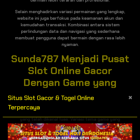
Selain menghadirkan variasi permainan yang lengkap,
website ini juga berfokus pada keamanan akun dan
kemudahan transaksi. Kombinasi antara sistem
perlindungan data dan navigasi yang sederhana
membuat pengguna dapat bermain dengan rasa lebih
nyaman.
Sunda787 Menjadi Pusat
Slot Online Gacor
Dengan Game yang
Trusted
×
Situs Slot Gacor & Togel Online
Terpercaya
Sebagai pusat slot online gacor,
SUNDA787
menyediakan berbagai pilihan permainan dari provider
yang telah dikenal luas. Variasi tema game yang
tersedia memungkinkan pemain untuk memilih jenis
permainan sesuai preferensi masing-masing, mulai dari
tema klasik hingga modern dengan fitur interaktif yang