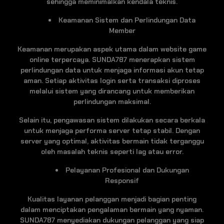
sehingga meminimalkan kendala teknis.
Keamanan Sistem dan Perlindungan Data
Member
Keamanan merupakan aspek utama dalam website game
online terpercaya. SUNDA787 menerapkan sistem
perlindungan data untuk menjaga informasi akun tetap
aman. Setiap aktivitas login serta transaksi diproses
melalui sistem yang dirancang untuk memberikan
perlindungan maksimal.
Selain itu, pengawasan sistem dilakukan secara berkala
untuk menjaga performa server tetap stabil. Dengan
server yang optimal, aktivitas bermain tidak terganggu
oleh masalah teknis seperti lag atau error.
Pelayanan Profesional dan Dukungan
Responsif
Kualitas layanan pelanggan menjadi bagian penting
dalam menciptakan pengalaman bermain yang nyaman.
SUNDA787 menyediakan dukungan pelanggan yang siap