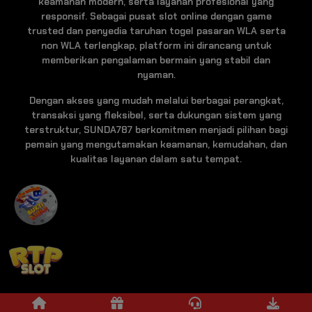
keamanan modern, serta layanan profesional yang
responsif. Sebagai pusat slot online dengan game
trusted dan penyedia taruhan togel pasaran WLA serta
non WLA terlengkap, platform ini dirancang untuk
memberikan pengalaman bermain yang stabil dan
nyaman.
Dengan akses yang mudah melalui berbagai perangkat,
transaksi yang fleksibel, serta dukungan sistem yang
terstruktur, SUNDA787 berkomitmen menjadi pilihan bagi
pemain yang mengutamakan keamanan, kemudahan, dan
kualitas layanan dalam satu tempat.
DESKTOP
MOBILE
LITE