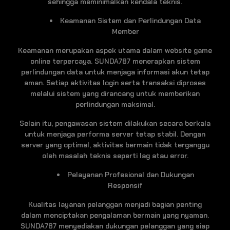
sehingga meminimalkan kendala teknis.
Keamanan Sistem dan Perlindungan Data
Member
Keamanan merupakan aspek utama dalam website game
online terpercaya. SUNDA787 menerapkan sistem
perlindungan data untuk menjaga informasi akun tetap
aman. Setiap aktivitas login serta transaksi diproses
melalui sistem yang dirancang untuk memberikan
perlindungan maksimal.
Selain itu, pengawasan sistem dilakukan secara berkala
untuk menjaga performa server tetap stabil. Dengan
server yang optimal, aktivitas bermain tidak terganggu
oleh masalah teknis seperti lag atau error.
Pelayanan Profesional dan Dukungan
Responsif
Kualitas layanan pelanggan menjadi bagian penting
dalam menciptakan pengalaman bermain yang nyaman.
SUNDA787 menyediakan dukungan pelanggan yang siap