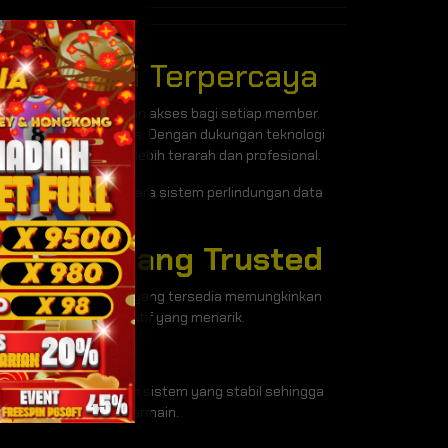
gel Resmi Terpercaya
yanan serta kenyamanan akses bagi setiap member.
 tanpa hambatan teknis. Dengan dukungan teknologi
 pengalaman bermain lebih terarah dan profesional.
nsaksi. Kombinasi antara sistem perlindungan data
bih nyaman.
an Game yang Trusted
uas. Variasi tema game yang tersedia memungkinkan
 dengan fitur interaktif yang menarik.
ainan dirancang dengan sistem yang stabil sehingga
n saat sedang aktif bermain.