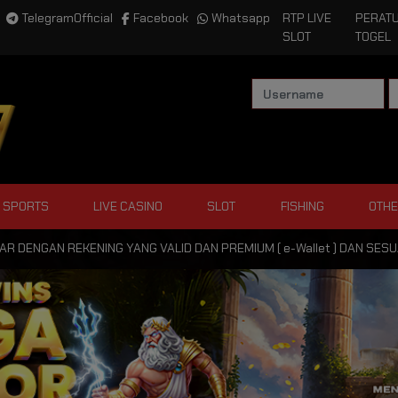
TelegramOfficial
Facebook
Whatsapp
RTP LIVE
PERAT
SLOT
TOGEL
SPORTS
LIVE CASINO
SLOT
FISHING
OTH
NING YANG VALID DAN PREMIUM ( e-Wallet ) DAN SESUAI DENGAN NA