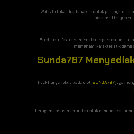
Website telah dioptimalkan untuk perangkat mo
navigasi. Dengan be
Salah satu faktor penting dalam permainan slot 
memahami karakteristik game s
Sunda787 Menyediak
Tidak hanya fokus pada slot,
SUNDA787
juga meny
Beragam pasaran tersedia untuk memberikan piliha