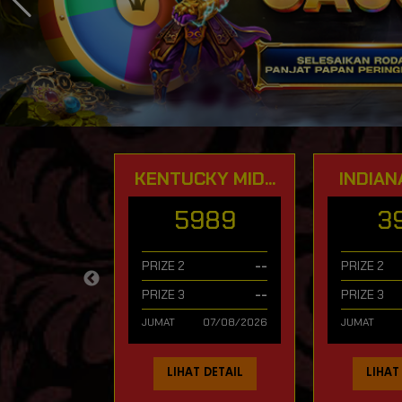
SE MID...
KENTUCKY MID...
INDIANA
331
5989
3
--
PRIZE 2
--
PRIZE 2
--
PRIZE 3
--
PRIZE 3
07/08/2026
JUMAT
07/08/2026
JUMAT
 DETAIL
LIHAT DETAIL
LIHAT