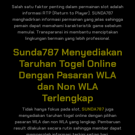
Salah satu faktor penting dalam permainan slot adalah
informasi RTP (Return to Player). SUNDA787
menghadirkan informasi permainan yang jelas sehingga
pemain dapat memahami karakteristik game sebelum
memulai. Transparansi ini membantu menciptakan
lingkungan bermain yang lebih profesional.
Sunda787 Menyediakan
Taruhan Togel Online
Dengan Pasaran WLA
dan Non WLA
Terlengkap
Tidak hanya fokus pada slot,
SUNDA787
juga
menyediakan taruhan togel online dengan pilihan
pasaran WLA dan non WLA yang lengkap. Pembaruan
result dilakukan secara rutin sehingga member dapat
memperoleh informasi terkini setiap hari.