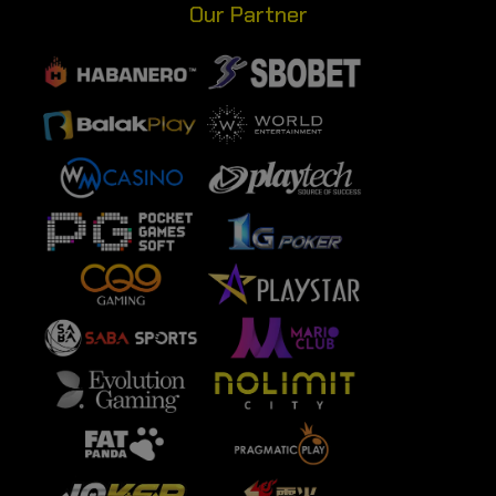
Our Partner