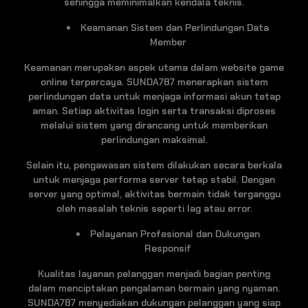
sehingga meminimalkan kendala teknis.
Keamanan Sistem dan Perlindungan Data
Member
Keamanan merupakan aspek utama dalam website game
online terpercaya. SUNDA787 menerapkan sistem
perlindungan data untuk menjaga informasi akun tetap
aman. Setiap aktivitas login serta transaksi diproses
melalui sistem yang dirancang untuk memberikan
perlindungan maksimal.
Selain itu, pengawasan sistem dilakukan secara berkala
untuk menjaga performa server tetap stabil. Dengan
server yang optimal, aktivitas bermain tidak terganggu
oleh masalah teknis seperti lag atau error.
Pelayanan Profesional dan Dukungan
Responsif
Kualitas layanan pelanggan menjadi bagian penting
dalam menciptakan pengalaman bermain yang nyaman.
SUNDA787 menyediakan dukungan pelanggan yang siap