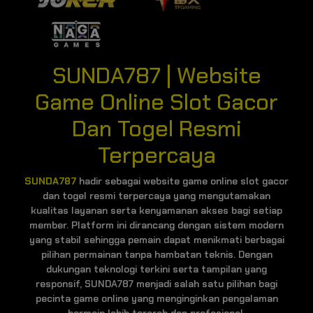
SUNDA787 | Website
Game Online Slot Gacor
Dan Togel Resmi
Terpercaya
SUNDA787
hadir sebagai website game online slot gacor
dan togel resmi terpercaya yang mengutamakan
kualitas layanan serta kenyamanan akses bagi setiap
member. Platform ini dirancang dengan sistem modern
yang stabil sehingga pemain dapat menikmati berbagai
pilihan permainan tanpa hambatan teknis. Dengan
dukungan teknologi terkini serta tampilan yang
responsif, SUNDA787 menjadi salah satu pilihan bagi
pecinta game online yang menginginkan pengalaman
bermain lebih terarah dan profesional.