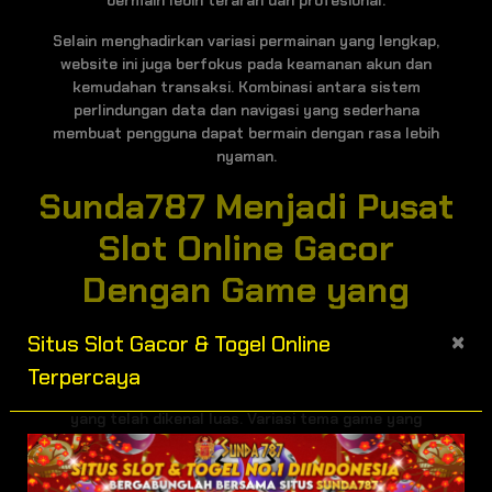
Selain menghadirkan variasi permainan yang lengkap,
website ini juga berfokus pada keamanan akun dan
kemudahan transaksi. Kombinasi antara sistem
perlindungan data dan navigasi yang sederhana
membuat pengguna dapat bermain dengan rasa lebih
nyaman.
Sunda787 Menjadi Pusat
Slot Online Gacor
Dengan Game yang
Trusted
×
Situs Slot Gacor & Togel Online
Terpercaya
Sebagai pusat slot online gacor,
SUNDA787
menyediakan berbagai pilihan permainan dari provider
yang telah dikenal luas. Variasi tema game yang
tersedia memungkinkan pemain untuk memilih jenis
permainan sesuai preferensi masing-masing, mulai dari
tema klasik hingga modern dengan fitur interaktif yang